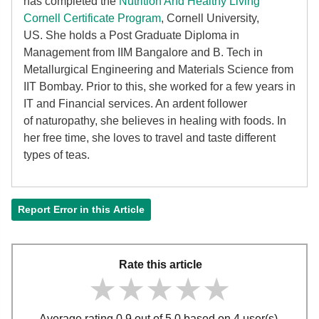
has completed the
Nutrition And Healthy Living
Cornell Certificate Program
, Cornell University,
US. She holds a Post Graduate Diploma in
Management from IIM Bangalore and B. Tech in
Metallurgical Engineering and Materials Science from
IIT Bombay. Prior to this, she worked for a few years in
IT and Financial services. An ardent follower
of
naturopathy, she believes in healing with foods. In
her free time, she loves to travel and taste different
types of teas.
Report Error in this Article
Rate this article
★★★★★
★★★★★
★★★★★
Average rating 0.9 out of 5.0 based on 4 user(s).