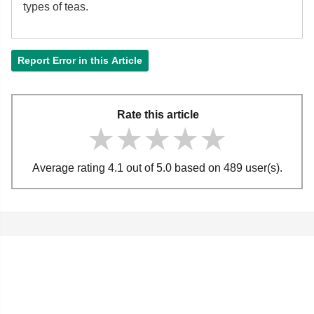
types of teas.
Report Error in this Article
Rate this article
★★★★★
★★★★★
★★★★★
Average rating 4.1 out of 5.0 based on 489 user(s).