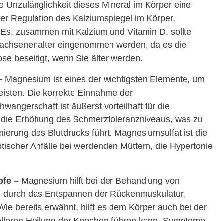
 Unzulänglichkeit dieses Mineral im Körper eine
 der Regulation des Kalziumspiegel im Körper,
Es, zusammen mit Kalzium und Vitamin D, sollte
wachsenenalter eingenommen werden, da es die
se beseitigt, wenn Sie älter werden.
–
Magnesium ist eines der wichtigsten Elemente, um
isten. Die korrekte Einnahme der
ngerschaft ist äußerst vorteilhaft für die
 die Erhöhung des Schmerztoleranzniveaus, was zu
ierung des Blutdrucks führt. Magnesiumsulfat ist die
ischer Anfälle bei werdenden Müttern, die Hypertonie
pfe –
Magnesium hilft bei der Behandlung von
durch das Entspannen der Rückenmuskulatur,
e bereits erwähnt, hilft es dem Körper auch bei der
elleren Heilung der Knochen führen kann. Symptome