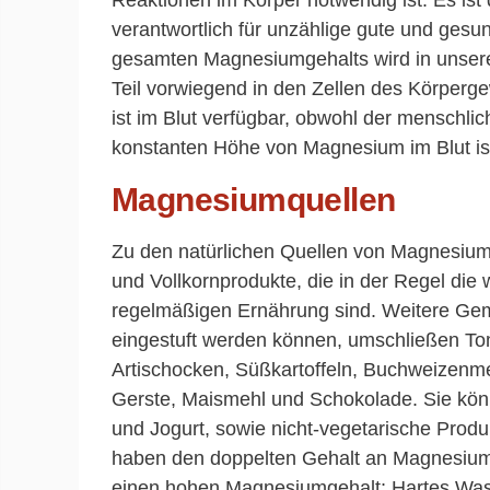
Reaktionen im Körper notwendig ist. Es ist 
verantwortlich für unzählige gute und ges
gesamten Magnesiumgehalts wird in unser
Teil vorwiegend in den Zellen des Körper
ist im Blut verfügbar, obwohl der menschlic
konstanten Höhe von Magnesium im Blut is
Magnesiumquellen
Zu den natürlichen Quellen von Magnesiu
und Vollkornprodukte, die in der Regel die
regelmäßigen Ernährung sind. Weitere Ge
eingestuft werden können, umschließen To
Artischocken, Süßkartoffeln, Buchweizenme
Gerste, Maismehl und Schokolade. Sie kön
und Jogurt, sowie nicht-vegetarische Produ
haben den doppelten Gehalt an Magnesium 
einen hohen Magnesiumgehalt; Hartes Was