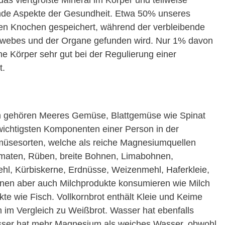
das viertgrößte Mineral im Körper und teilweise
unde Aspekte der Gesundheit. Etwa 50% unseres
en Knochen gespeichert, während der verbleibende
gewebes und der Organe gefunden wird. Nur 1% davon
he Körper sehr gut bei der Regulierung einer
t.
m gehören Meeres Gemüse, Blattgemüse wie Spinat
 wichtigsten Komponenten einer Person in der
müsesorten, welche als reiche Magnesiumquellen
maten, Rüben, breite Bohnen, Limabohnen,
hl, Kürbiskerne, Erdnüsse, Weizenmehl, Haferkleie,
nen aber auch Milchprodukte konsumieren wie Milch
kte wie Fisch. Vollkornbrot enthält Kleie und Keime
im Vergleich zu Weißbrot. Wasser hat ebenfalls
ser hat mehr Magnesium als weiches Wasser, obwohl